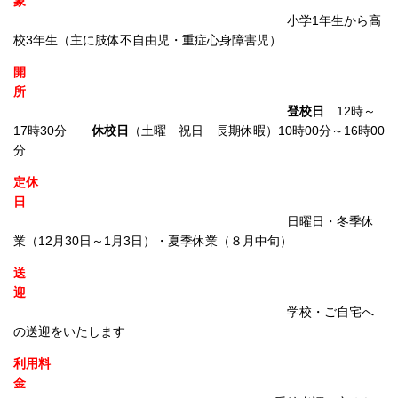
象
小学1年生から高
校3年生（主に肢体不自由児・重症心身障害児）
開
所
登校日
12時～
17時30分
休校日
（土曜 祝日 長期休暇）10時00分～16時00
分
定休
日
日曜日・冬季休
業（12月30日～1月3日）・夏季休業（８月中旬）
送
迎
学校・ご自宅へ
の送迎をいたします
利用料
金