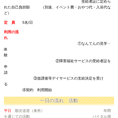
受給者証に定めら
れた自己負担額 （別途、イベント費・おやつ代・入浴代な
ど）
定 員
5名/日
利用の流
れ
①なんてんの見学・
体
験
②障害福祉サービスの受給者証を
申
請
③放課後等デイサービスの支給決定を受け
る
④契約 利用開始
一日の流れ 活動
平日
順次送迎（来所） 年間
を通じての活動 バイタル測