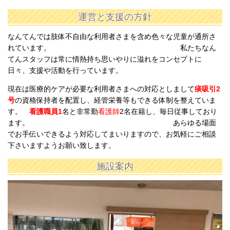
運営と支援の方針
なんてんでは肢体不自由な利用者さまを含め色々な児童が通所さ
れています。 私たちなん
てんスタッフは常に情熱持ち思いやりに溢れをコンセプトに
日々、支援や活動を行っています。
現在は医療的ケアが必要な利用者さまへの対応としまして
痰吸引2
号
の資格保持者を配置し、経管栄養等もできる体制を整えていま
す。
看護職員1
名と非常勤
看護師
2名在籍し、毎日従事しており
ます。
あらゆる場面
でお手伝いできるよう対応してまいりますので、お気軽にご相談
下さいますようお願い致します。
施設案内